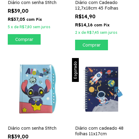
Diário com senha Stitch
Diário com Cadeado
12,7x18cm 45 Folhas
R$39,00
R$14,90
R$37,05
com
Pix
R$14,16
com
Pix
5
x
de
R$7,80
sem juros
2
x
de
R$7,45
sem juros
Comprar
Esgotado
Diário com senha Stitch
Diário com cadeado 48
folhas 11x17cm
R$39,00