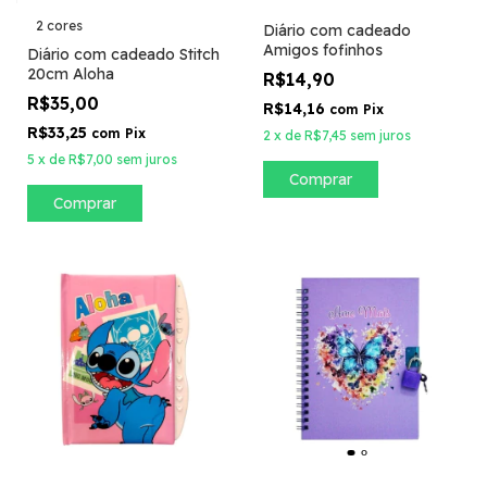
2 cores
Diário com cadeado
Amigos fofinhos
Diário com cadeado Stitch
20cm Aloha
R$14,90
R$35,00
R$14,16
com
Pix
R$33,25
com
Pix
2
x
de
R$7,45
sem juros
5
x
de
R$7,00
sem juros
Comprar