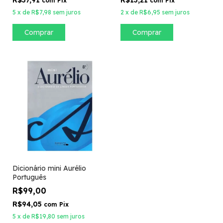
R$37,91
R$13,21
com
Pix
com
Pix
5
x
de
R$7,98
sem juros
2
x
de
R$6,95
sem juros
Comprar
Dicionário mini Aurélio
Português
R$99,00
R$94,05
com
Pix
5
x
de
R$19,80
sem juros