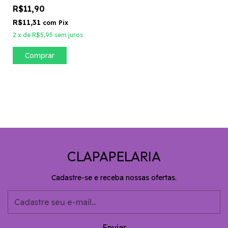
R$11,90
R$11,31
com
Pix
2
x
de
R$5,95
sem juros
CLAPAPELARIA
Cadastre-se e receba nossas ofertas.