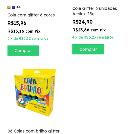
+4
Cola Glitter 6 unidades
Acrilex 23g
Cola com glitter 6 cores
R$24,90
R$15,96
R$23,66
com
Pix
R$15,16
com
Pix
4
x
de
R$6,23
sem juros
3
x
de
R$5,32
sem juros
Comprar
06 Colas com brilho glitter