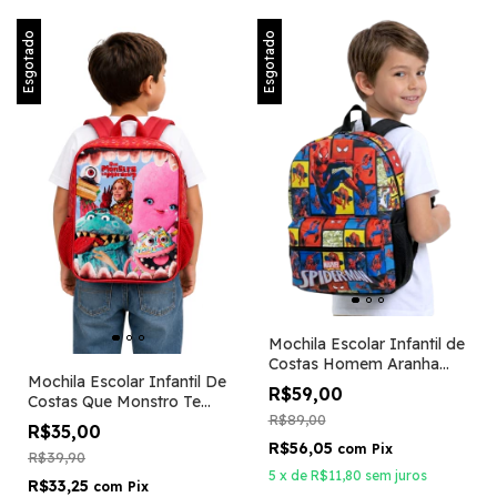
Esgotado
Esgotado
Mochila Escolar Infantil de
Costas Homem Aranha
Mochila Escolar Infantil De
Spider Man Tam G
R$59,00
Costas Que Monstro Te
R$89,00
Mordeu - Dmw
R$35,00
R$56,05
com
Pix
R$39,90
5
x
de
R$11,80
sem juros
R$33,25
com
Pix