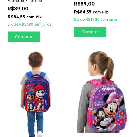
Aranaha - Tam G
R$89,00
R$89,00
R$84,55
com
Pix
R$84,55
com
Pix
5
x
de
R$17,80
sem juros
5
x
de
R$17,80
sem juros