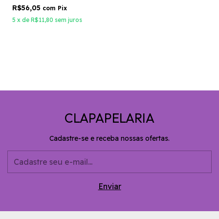
R$56,05
com
Pix
5
x
de
R$11,80
sem juros
CLAPAPELARIA
Cadastre-se e receba nossas ofertas.