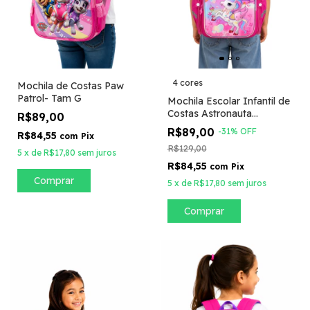
4 cores
Mochila de Costas Paw
Patrol- Tam G
Mochila Escolar Infantil de
Costas Astronauta
R$89,00
Premium Tamanho G
R$89,00
-
31
%
OFF
R$84,55
com
Pix
R$129,00
5
x
de
R$17,80
sem juros
R$84,55
com
Pix
5
x
de
R$17,80
sem juros
Comprar