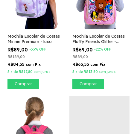
Mochila Escolar de Costas
Mochila Escolar de Costas
Minnie Premium - luxo
Fluffy Friends Glitter -
Xeryus
R$89,00
R$69,00
-
53
%
OFF
-
22
%
OFF
R$189,00
R$89,00
R$84,55
R$65,55
com
Pix
com
Pix
5
x
de
R$17,80
sem juros
5
x
de
R$13,80
sem juros
Comprar
Comprar