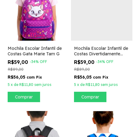
Mochila Escolar Infantil de
Mochila Escolar Infantil de
Costas Gata Marie Tam G
Costas Divertidamente
Tam G
R$59,00
R$59,00
-
34
%
OFF
-
34
%
OFF
R$89,00
R$89,00
R$56,05
R$56,05
com
Pix
com
Pix
5
x
de
R$11,80
sem juros
5
x
de
R$11,80
sem juros