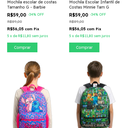
Mochila escolar de costas
Mochila Escolar Infantil de
Tamanho G - Barbie
Costas Minnie Tam G
R$59,00
R$59,00
-
34
%
OFF
-
34
%
OFF
R$89,00
R$89,00
R$56,05
R$56,05
com
Pix
com
Pix
5
x
de
R$11,80
sem juros
5
x
de
R$11,80
sem juros
Comprar