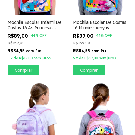
Mochila Escolar Infantil De
Mochila Escolar De Costas
Costas 16 As Princesas
16 Minnie - xeryus
Disney Cinderela
R$89,00
R$89,00
-
44
%
OFF
-
44
%
OFF
R$159,00
R$159,00
R$84,55
R$84,55
com
Pix
com
Pix
5
x
de
R$17,80
sem juros
5
x
de
R$17,80
sem juros
Comprar
Comprar