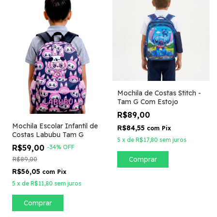
Mochila de Costas Stitch -
Tam G Com Estojo
R$89,00
Mochila Escolar Infantil de
R$84,55
com
Pix
Costas Labubu Tam G
5
x
de
R$17,80
sem juros
R$59,00
-
34
%
OFF
R$89,00
R$56,05
com
Pix
5
x
de
R$11,80
sem juros