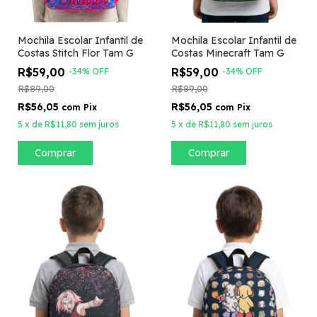
Mochila Escolar Infantil de
Mochila Escolar Infantil de
Costas Stitch Flor Tam G
Costas Minecraft Tam G
R$59,00
R$59,00
-
34
%
OFF
-
34
%
OFF
R$89,00
R$89,00
R$56,05
R$56,05
com
Pix
com
Pix
5
x
de
R$11,80
sem juros
5
x
de
R$11,80
sem juros