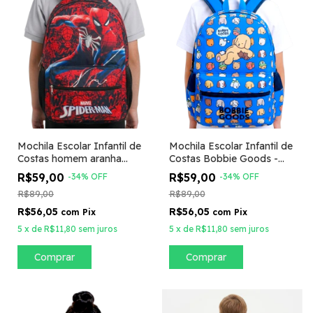
Mochila Escolar Infantil de
Mochila Escolar Infantil de
Costas homem aranha
Costas Bobbie Goods -
Tam G
azul Tam G
R$59,00
R$59,00
-
34
%
OFF
-
34
%
OFF
R$89,00
R$89,00
R$56,05
R$56,05
com
Pix
com
Pix
5
x
de
R$11,80
sem juros
5
x
de
R$11,80
sem juros