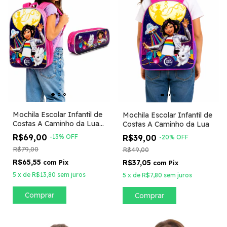
Mochila Escolar Infantil de
Mochila Escolar Infantil de
Costas A Caminho da Lua
Costas A Caminho da Lua
com Estojo
R$69,00
R$39,00
-
13
%
OFF
-
20
%
OFF
R$79,00
R$49,00
R$65,55
R$37,05
com
Pix
com
Pix
5
x
de
R$13,80
sem juros
5
x
de
R$7,80
sem juros
Comprar
Comprar