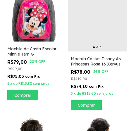
Mochila de Costa Escolar -
Minnie Tam G
Mochila Costas Disney As
R$79,00
-
20
%
OFF
Princesas Rosa 16 Xeryus
R$99,00
R$78,00
-
34
%
OFF
R$75,05
com
Pix
R$119,00
5
x
de
R$15,80
sem juros
R$74,10
com
Pix
5
x
de
R$15,60
sem juros
Comprar
Comprar