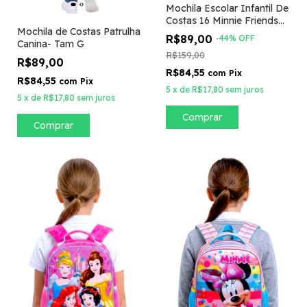
Mochila Escolar Infantil De
Costas 16 Minnie Friends
Mochila de Costas Patrulha
Happy Tamanho G
R$89,00
-
44
%
OFF
Canina- Tam G
R$159,00
R$89,00
R$84,55
com
Pix
R$84,55
com
Pix
5
x
de
R$17,80
sem juros
5
x
de
R$17,80
sem juros
Comprar