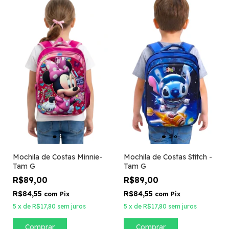
Mochila de Costas Minnie-
Mochila de Costas Stitch -
Tam G
Tam G
R$89,00
R$89,00
R$84,55
R$84,55
com
Pix
com
Pix
5
x
de
R$17,80
sem juros
5
x
de
R$17,80
sem juros