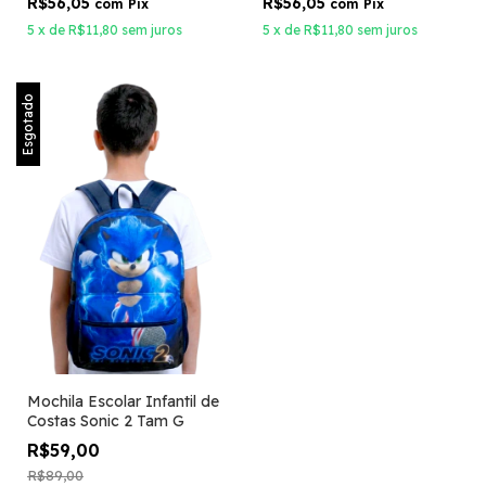
R$56,05
R$56,05
com
Pix
com
Pix
5
x
de
R$11,80
sem juros
5
x
de
R$11,80
sem juros
Esgotado
Mochila Escolar Infantil de
Costas Sonic 2 Tam G
R$59,00
R$89,00