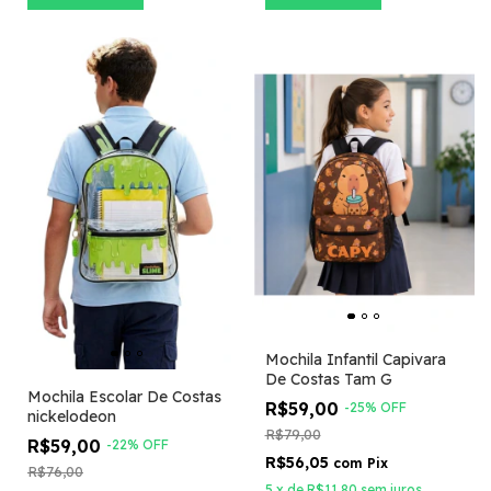
Mochila Infantil Capivara
De Costas Tam G
Mochila Escolar De Costas
R$59,00
-
25
%
OFF
nickelodeon
R$79,00
R$59,00
-
22
%
OFF
R$56,05
com
Pix
R$76,00
5
x
de
R$11,80
sem juros