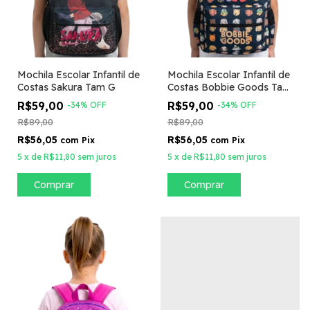
Mochila Escolar Infantil de
Mochila Escolar Infantil de
Costas Sakura Tam G
Costas Bobbie Goods Tam
G
R$59,00
R$59,00
-
34
%
OFF
-
34
%
OFF
R$89,00
R$89,00
R$56,05
R$56,05
com
Pix
com
Pix
5
x
de
R$11,80
sem juros
5
x
de
R$11,80
sem juros