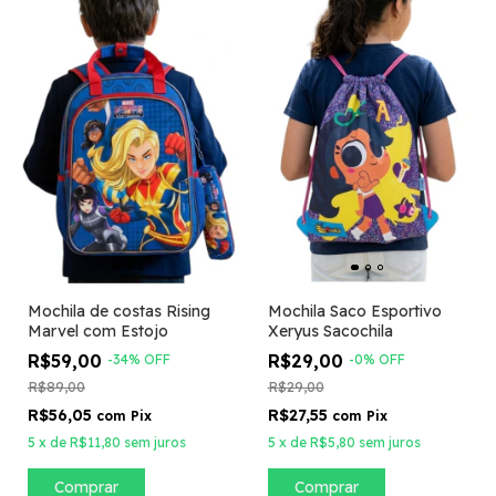
Mochila de costas Rising
Mochila Saco Esportivo
Marvel com Estojo
Xeryus Sacochila
R$59,00
R$29,00
-
34
%
OFF
-
0
%
OFF
R$89,00
R$29,00
R$56,05
R$27,55
com
Pix
com
Pix
5
x
de
R$11,80
sem juros
5
x
de
R$5,80
sem juros
Comprar
Comprar