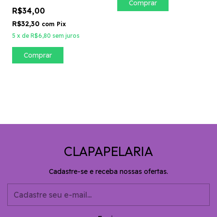
Recarregável Bivolt 612
R$34,00
R$32,30
com
Pix
5
x
de
R$6,80
sem juros
CLAPAPELARIA
Cadastre-se e receba nossas ofertas.