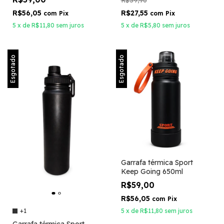
R$56,05
R$27,55
com
Pix
com
Pix
5
x
de
R$11,80
sem juros
5
x
de
R$5,80
sem juros
Esgotado
Esgotado
Garrafa térmica Sport
Keep Going 650ml
R$59,00
R$56,05
com
Pix
+1
5
x
de
R$11,80
sem juros
Garrafa térmica Sport