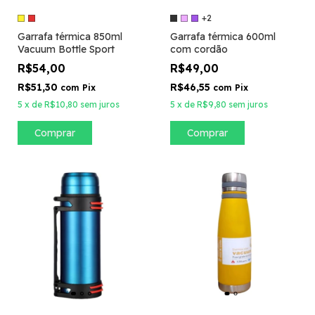
+2
Garrafa térmica 850ml
Garrafa térmica 600ml
Vacuum Bottle Sport
com cordão
R$54,00
R$49,00
R$51,30
R$46,55
com
Pix
com
Pix
5
x
de
R$10,80
sem juros
5
x
de
R$9,80
sem juros
Comprar
Comprar