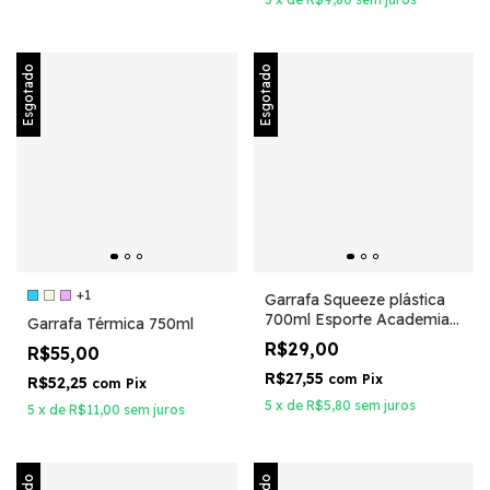
Esgotado
Esgotado
+1
Garrafa Squeeze plástica
700ml Esporte Academia
Garrafa Térmica 750ml
BPA Free
R$29,00
R$55,00
R$27,55
com
Pix
R$52,25
com
Pix
5
x
de
R$5,80
sem juros
5
x
de
R$11,00
sem juros