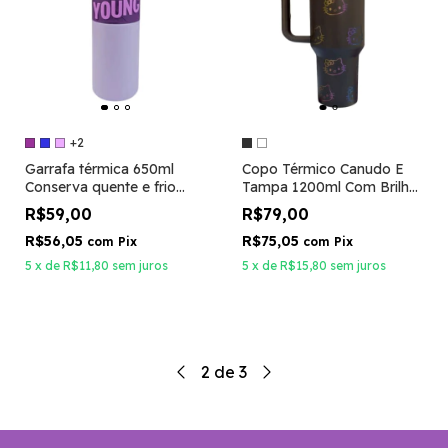
+2
Garrafa térmica 650ml
Copo Térmico Canudo E
Conserva quente e frio
Tampa 1200ml Com Brilho
Young
Caneca Hello Kitty
R$59,00
R$79,00
R$56,05
R$75,05
com
Pix
com
Pix
5
x
de
R$11,80
sem juros
5
x
de
R$15,80
sem juros
2
de
3