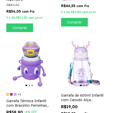
R$84,90
R$46,55
com
Pix
R$56,05
com
Pix
5
x
de
R$9,80
sem juros
5
x
de
R$11,80
sem juros
Comprar
Comprar
+1
Garrafa de 600ml Infantil
com Canudo Alça
Garrafa Térmica Infantil
Adesivos Alce
com Bracinho Perninhas
R$19,00
Com Alça e Canudo
R$58,90
-
6
%
OFF