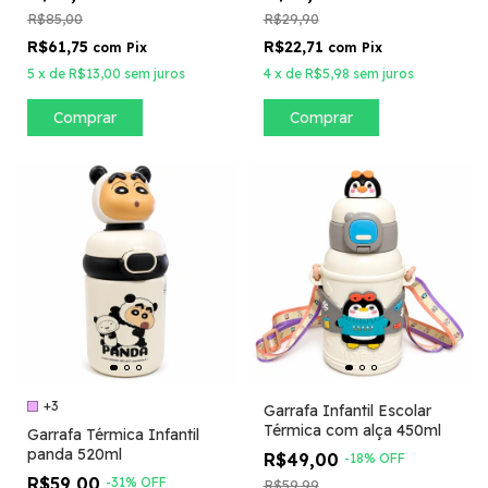
R$85,00
R$29,90
R$61,75
R$22,71
com
Pix
com
Pix
5
x
de
R$13,00
sem juros
4
x
de
R$5,98
sem juros
Comprar
Comprar
+3
Garrafa Infantil Escolar
Térmica com alça 450ml
Garrafa Térmica Infantil
panda 520ml
R$49,00
-
18
%
OFF
R$59,00
-
31
%
OFF
R$59,99