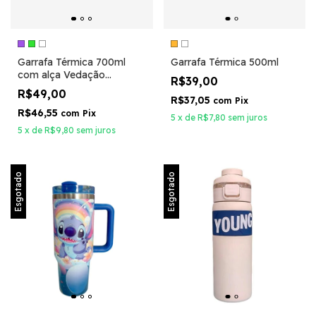
Garrafa Térmica 700ml
Garrafa Térmica 500ml
com alça Vedação
R$39,00
reforçada
R$49,00
R$37,05
com
Pix
R$46,55
com
Pix
5
x
de
R$7,80
sem juros
5
x
de
R$9,80
sem juros
Esgotado
Esgotado