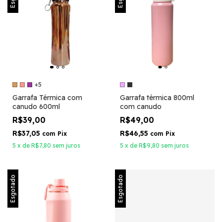
+5
Garrafa Térmica com
Garrafa térmica 800ml
canudo 600ml
com canudo
R$39,00
R$49,00
R$37,05
R$46,55
com
Pix
com
Pix
5
x
de
R$7,80
sem juros
5
x
de
R$9,80
sem juros
Esgotado
Esgotado