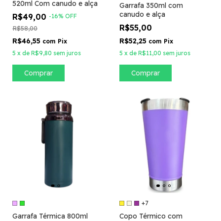
520ml Com canudo e alça
Garrafa 350ml com
canudo e alça
R$49,00
-
16
%
OFF
R$55,00
R$58,00
R$46,55
R$52,25
com
Pix
com
Pix
5
x
de
R$9,80
sem juros
5
x
de
R$11,00
sem juros
Comprar
Comprar
+7
Garrafa Térmica 800ml
Copo Térmico com