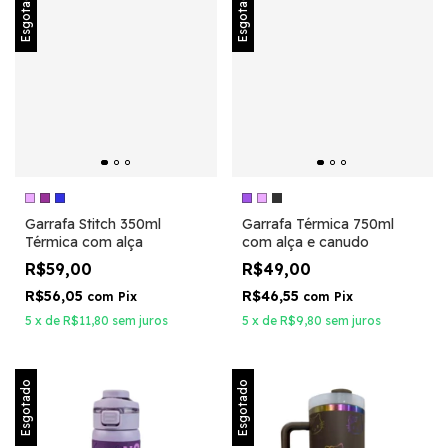
Esgotado
Esgotado
Garrafa Stitch 350ml
Garrafa Térmica 750ml
Térmica com alça
com alça e canudo
R$59,00
R$49,00
R$56,05
R$46,55
com
Pix
com
Pix
5
x
de
R$11,80
sem juros
5
x
de
R$9,80
sem juros
Esgotado
Esgotado