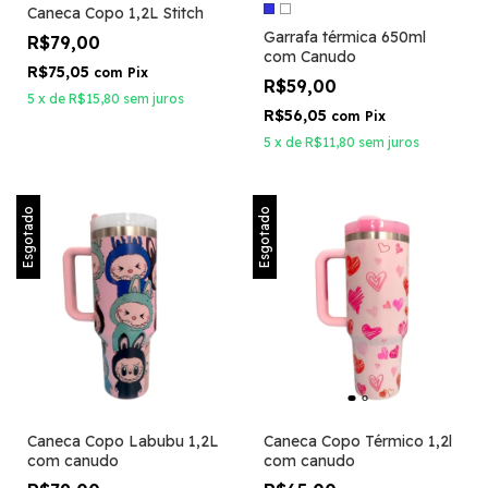
Caneca Copo 1,2L Stitch
Garrafa térmica 650ml
R$79,00
com Canudo
R$75,05
com
Pix
R$59,00
5
x
de
R$15,80
sem juros
R$56,05
com
Pix
5
x
de
R$11,80
sem juros
Esgotado
Esgotado
Caneca Copo Labubu 1,2L
Caneca Copo Térmico 1,2l
com canudo
com canudo