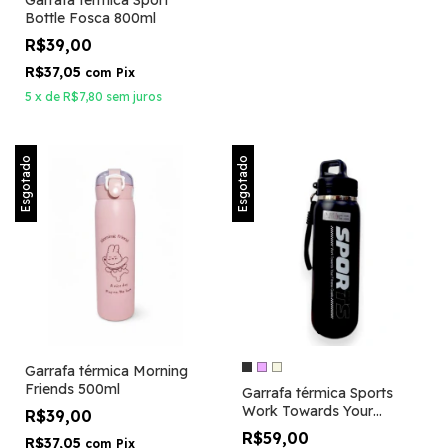
Bottle Fosca 800ml
R$39,00
R$37,05
com
Pix
5
x
de
R$7,80
sem juros
Esgotado
Esgotado
Garrafa térmica Morning
Friends 500ml
Garrafa térmica Sports
Work Towards Your
R$39,00
Fitness Goals 600ml
R$59,00
R$37,05
com
Pix