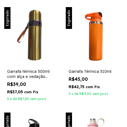
Esgotado
Esgotado
Garrafa térmica 500ml
Garrafa Térmica 510ml
com alça e vedação
R$45,00
reforçada
R$39,00
R$42,75
com
Pix
R$37,05
com
Pix
5
x
de
R$9,00
sem juros
5
x
de
R$7,80
sem juros
Esgotado
Esgotado