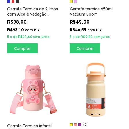
Garrafa Térmica de 2 litros
Garrafa térmica 650ml
com Alça e vedação
Vacuum Sport
reforçada
R$98,00
R$49,00
R$93,10
R$46,55
com
Pix
com
Pix
5
x
de
R$19,60
sem juros
5
x
de
R$9,80
sem juros
Comprar
Comprar
+2
Garrafa Térmica infantil