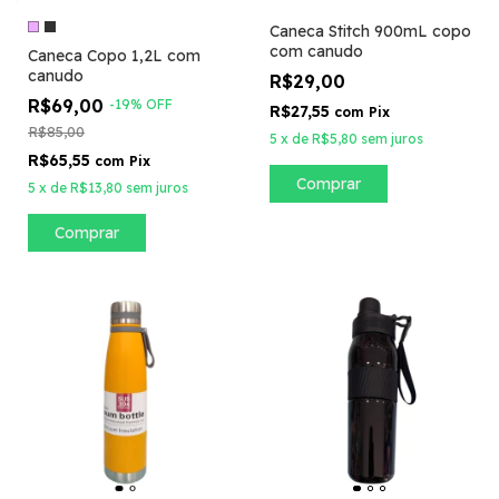
Caneca Stitch 900mL copo
com canudo
Caneca Copo 1,2L com
canudo
R$29,00
R$69,00
-
19
%
OFF
R$27,55
com
Pix
R$85,00
5
x
de
R$5,80
sem juros
R$65,55
com
Pix
5
x
de
R$13,80
sem juros
Comprar