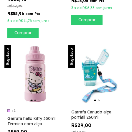
R$18,05
com
Pix
Bearcup
R$62,99
3
x
de
R$6,33
sem juros
R$55,96
com
Pix
Comprar
5
x
de
R$11,78
sem juros
Comprar
Esgotado
Esgotado
+1
Garrafa Canudo alça
portátil 260ml
Garrafa hello kitty 350ml
Térmica com alça
R$29,00
R$59,00
R$39,90