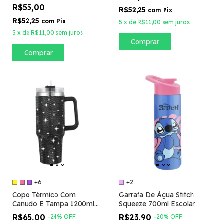
R$55,00
R$52,25
com
Pix
R$52,25
com
Pix
5
x
de
R$11,00
sem juros
5
x
de
R$11,00
sem juros
Comprar
Comprar
+6
+2
Copo Térmico Com
Garrafa De Água Stitch
Canudo E Tampa 1200ml
Squeeze 700ml Escolar
Com Brilho Caneca
R$65,00
R$23,90
-
24
%
OFF
-
20
%
OFF