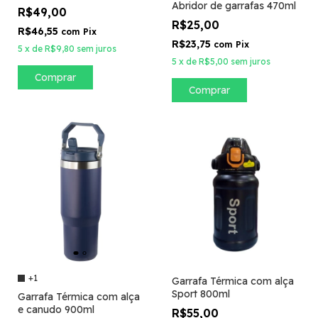
Abridor de garrafas 470ml
R$49,00
R$25,00
R$46,55
com
Pix
R$23,75
com
Pix
5
x
de
R$9,80
sem juros
5
x
de
R$5,00
sem juros
Comprar
Comprar
+1
Garrafa Térmica com alça
Sport 800ml
Garrafa Térmica com alça
e canudo 900ml
R$55,00