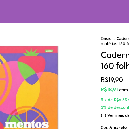
Início
.
Cader
matérias 160 f
Cadern
160 fol
R$19,90
R$18,91
com
3
x de
R$6,63
5% de descon
Ver mais de
Cor:
Amarelo