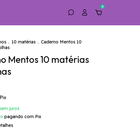
0
nos
.
10 matérias
.
Caderno Mentos 10
olhas
o Mentos 10 matérias
has
Pix
sem juros
to
pagando com Pix
talhes