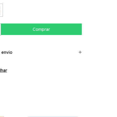
 envio
lhar