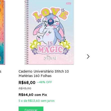
+1
s
Caderno Universitário Stitch 10
Matérias 160 Folhas
Caderno Stitc
Disney
R$68,00
-
-48
%
OFF
R$49,00
-
2
R$45,90
R$69,00
R$64,60
com
Pix
R$46,55
com
5
x
de
R$13,60
sem juros
5
x
de
R$9,80
s
Comprar