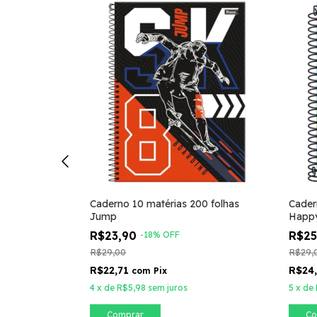
ilo Jandaia
Caderno 10 matérias 200 folhas
Cader
olhas
Jump
Happy
R$23,90
R$2
-
18
%
OFF
R$29,00
R$29,
R$22,71
R$24
com
Pix
4
x
de
R$5,98
sem juros
5
x
de
Comprar
Co