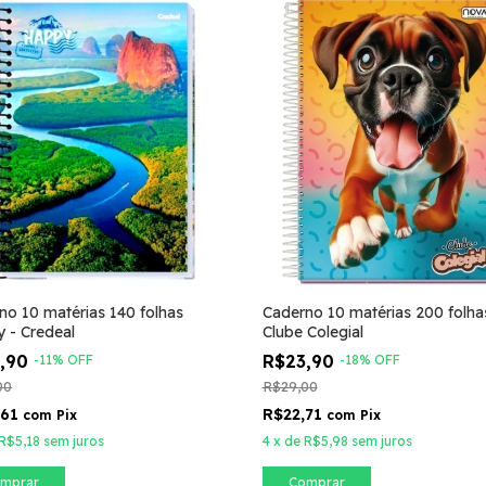
no 10 matérias 140 folhas
Caderno 10 matérias 200 folha
 - Credeal
Clube Colegial
5,90
R$23,90
-
11
%
OFF
-
18
%
OFF
00
R$29,00
,61
R$22,71
com
Pix
com
Pix
R$5,18
sem juros
4
x
de
R$5,98
sem juros
mprar
Comprar